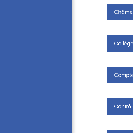
Chôma
Collège
Compte
Contrôl