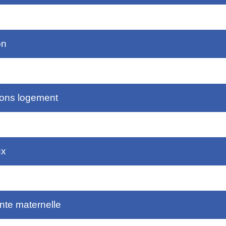
on
ions logement
ux
nte maternelle