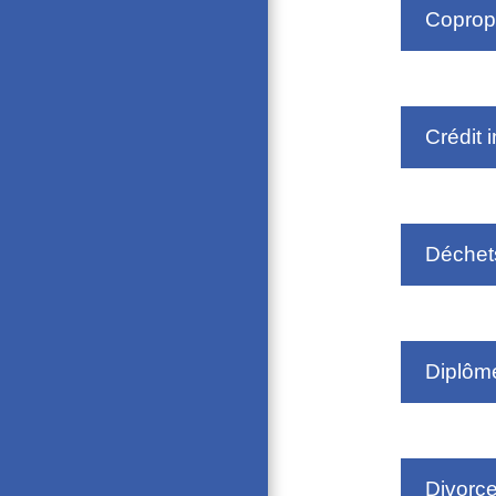
Coprop
Crédit 
Déchet
Diplôm
Divorc