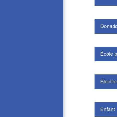
Donati
École p
Électio
Enfant