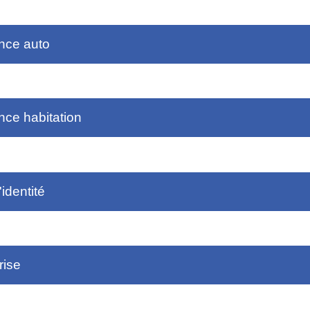
nce auto
ce habitation
'identité
rise