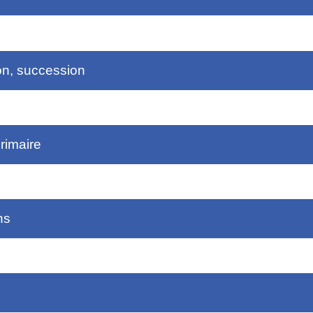
on, succession
rimaire
ns