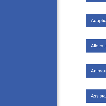
Adopti
Allocat
Anima
Assista