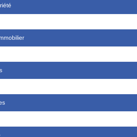
riété
immobilier
s
es
e