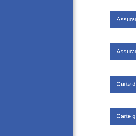
Assura
Assuran
Carte d
Carte g