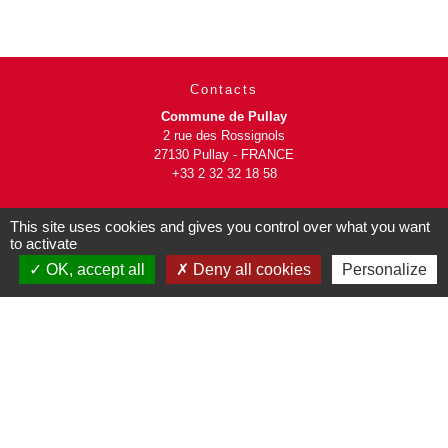
Contacts
Commune de Pullay
2 rue des Rossignols
27130 Pullay - FRANCE
+33 2 32 32 18 58
Site internet :
This site uses cookies and gives you control over what you want
www.pullay.fr
to activate
OK, accept all
Deny all cookies
Personalize
Mentions légales
-
Politique de confidentialité
-
Accessibilité
-
Plan du site
-
Gestion des cookies