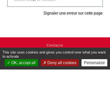
Signaler une erreur sur cette page
Contacts
Commune de Pullay
This site uses cookies and gives you control over what you want
to activate
2 rue des Rossignols
27130 Pullay - FRANCE
OK, accept all
Deny all cookies
Personalize
+33 2 32 32 18 58
Site internet :
www.pullay.fr