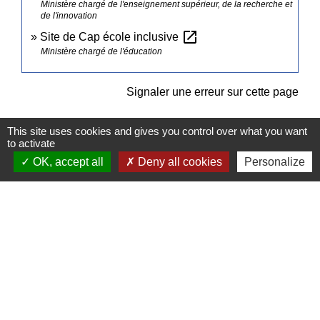
Ministère chargé de l'enseignement supérieur, de la recherche et
de l'innovation
open_in_new
Site de Cap école inclusive
Ministère chargé de l'éducation
Signaler une erreur sur cette page
This site uses cookies and gives you control over what you want
to activate
OK, accept all
Deny all cookies
Personalize
Contacts
Commune de Pullay
2 rue des Rossignols
27130 Pullay - FRANCE
+33 2 32 32 18 58
Site internet :
www.pullay.fr