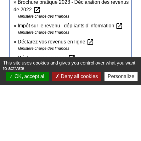
Brochure pratique 2023 - Déclaration des revenus
open_in_new
de 2022
Ministère chargé des finances
open_in_new
Impôt sur le revenu : dépliants d'information
Ministère chargé des finances
open_in_new
Déclarez vos revenus en ligne
Ministère chargé des finances
open_in_new
Déclarer mes revenus
This site uses cookies and gives you control over what you want
Ministère chargé des finances
to activate
OK, accept all
Deny all cookies
Personalize
Signaler une erreur sur cette page
Contacts
Commune de Pullay
2 rue des Rossignols