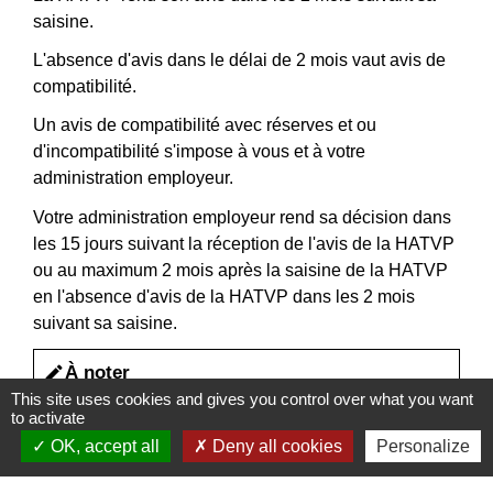
saisine.
L'absence d'avis dans le délai de 2 mois vaut avis de
compatibilité.
Un avis de compatibilité avec réserves et ou
d'incompatibilité s'impose à vous et à votre
administration employeur.
Votre administration employeur rend sa décision dans
les 15 jours suivant la réception de l'avis de la HATVP
ou au maximum 2 mois après la saisine de la HATVP
en l'absence d'avis de la HATVP dans les 2 mois
suivant sa saisine.
À noter
edit
This site uses cookies and gives you control over what you want
Si vous envisagez de changer d'activité au cours
to activate
des 3 ans qui suivent votre cessation temporaire
OK, accept all
Deny all cookies
Personalize
ou définitive de fonctions, vous devez
au
préalable
recueillir l'accord de votre