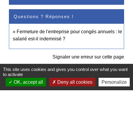
Questions ? Réponses !
Fermeture de l'entreprise pour congés annuels : le
salarié est-il indemnisé ?
Signaler une erreur sur cette page
This site uses cookies and gives you control over what you want
to activate
OK, accept all
Deny all cookies
Personalize
Contacts
Commune de Pullay
2 rue des Rossignols
27130 Pullay - FRANCE
+33 2 32 32 18 58