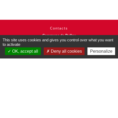
Contacts
Commune de Pullay
This site uses cookies and gives you control over what you want
2 rue des Rossignols
to activate
27130 Pullay - FRANCE
+33 2 32 32 18 58
OK, accept all
Deny all cookies
Personalize
Site internet :
www.pullay.fr
Mentions légales
-
Politique de confidentialité
-
Accessibilité
-
Plan du site
-
Gestion des cookies