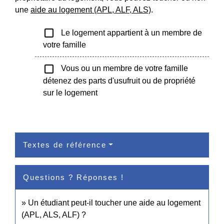
une
aide au logement (APL, ALF, ALS)
.
check_box_outline_blank
Le logement appartient à un membre de
votre famille
check_box_outline_blank
Vous ou un membre de votre famille
détenez des parts d'usufruit ou de propriété
sur le logement
Textes de référence
Questions ? Réponses !
Un étudiant peut-il toucher une aide au logement
(APL, ALS, ALF) ?