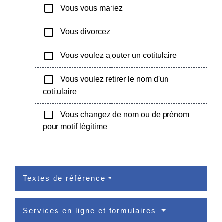
check_box_outline_blank
Vous vous mariez
check_box_outline_blank
Vous divorcez
check_box_outline_blank
Vous voulez ajouter un cotitulaire
check_box_outline_blank
Vous voulez retirer le nom d'un
cotitulaire
check_box_outline_blank
Vous changez de nom ou de prénom
pour motif légitime
Textes de référence
Services en ligne et formulaires