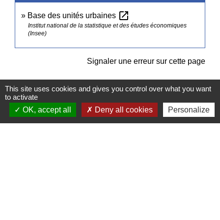
open_in_new
Base des unités urbaines
Institut national de la statistique et des études économiques
(Insee)
Signaler une erreur sur cette page
This site uses cookies and gives you control over what you want
to activate
OK, accept all
Deny all cookies
Personalize
Contacts
Commune de Pullay
2 rue des Rossignols
27130 Pullay - FRANCE
+33 2 32 32 18 58
Site internet :
www.pullay.fr