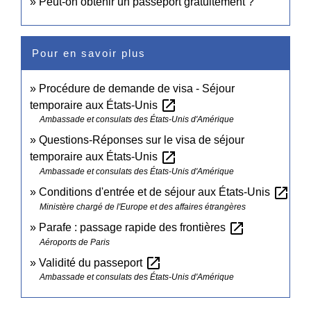
Peut-on obtenir un passeport gratuitement ?
Pour en savoir plus
Procédure de demande de visa - Séjour
open_in_new
temporaire aux États-Unis
Ambassade et consulats des États-Unis d'Amérique
Questions-Réponses sur le visa de séjour
open_in_new
temporaire aux États-Unis
Ambassade et consulats des États-Unis d'Amérique
open_in_new
Conditions d'entrée et de séjour aux États-Unis
Ministère chargé de l'Europe et des affaires étrangères
open_in_new
Parafe : passage rapide des frontières
Aéroports de Paris
open_in_new
Validité du passeport
Ambassade et consulats des États-Unis d'Amérique