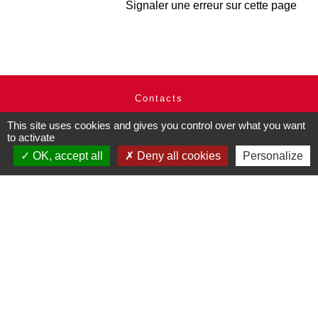
Signaler une erreur sur cette page
Contacts
Commune de Pullay
This site uses cookies and gives you control over what you want
2 rue des Rossignols
to activate
27130 Pullay - FRANCE
OK, accept all
Deny all cookies
Personalize
+33 2 32 32 18 58
Site internet :
www.pullay.fr
Mentions légales
-
Politique de confidentialité
-
Accessibilité
-
Plan du site
-
Gestion des cookies