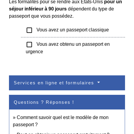
Les formalités pour se rendre aux États-Unis
pour un
séjour inférieur à 90 jours
dépendent du type de
passeport que vous possédez.
check_box_outline_blank
Vous avez un passeport classique
check_box_outline_blank
Vous avez obtenu un passeport en
urgence
Services en ligne et formulaires
Questions ? Réponses !
Comment savoir quel est le modèle de mon
passeport ?