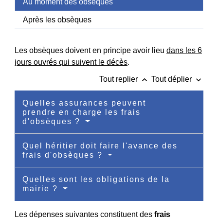
Au moment des obsèques
Après les obsèques
Les obsèques doivent en principe avoir lieu
dans les 6
jours ouvrés qui suivent le décès
.
keyboard_arrow_up
keyboard_arrow_down
Tout replier
Tout déplier
Quelles assurances peuvent
prendre en charge les frais
d'obsèques ?
Quel héritier doit faire l'avance des
frais d'obsèques ?
Quelles sont les obligations de la
mairie ?
Les dépenses suivantes constituent des
frais