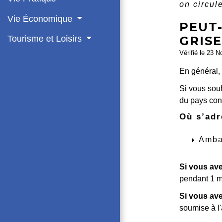
on circul
Vie Économique
PEUT
GRISE
Tourisme et Loisirs
Vérifié le 23 N
En général, 
Si vous souh
du pays conc
Où s’adr
arrow_right
Amba
Si vous av
pendant 1 mo
Si vous av
soumise à l'