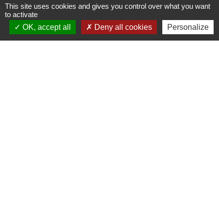
This site uses cookies and gives you control over what you want
Signaler une erreur sur cette page
to activate
OK, accept all
Deny all cookies
Personalize
Contacts
Commune de Pullay
2 rue des Rossignols
27130 Pullay - FRANCE
+33 2 32 32 18 58
Site internet :
www.pullay.fr
Mentions légales
-
Politique de confidentialité
-