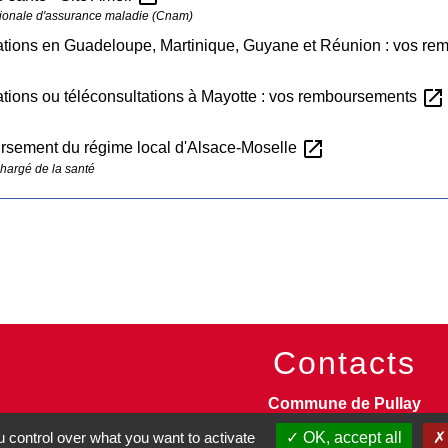
ionale d'assurance maladie (Cnam)
ations en Guadeloupe, Martinique, Guyane et Réunion : vos r
open_in_new
tions ou téléconsultations à Mayotte : vos remboursements
open_in_new
sement du régime local d'Alsace-Moselle
chargé de la santé
Contacts
Commune de Pullay
2 rue des Rossignols
 control over what you want to activate
OK, accept all