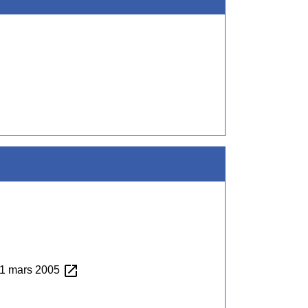
open_in_new
 11 mars 2005