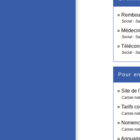
Rembour
Social - S
Médecin 
Social - S
Télécons
Social - S
Pour en
Site de 
Caisse nat
Tarifs 
Caisse nat
Nomencla
Caisse nat
Annuaire