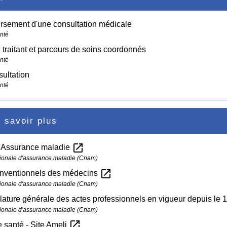
sement d'une consultation médicale
anté
traitant et parcours de soins coordonnés
anté
ultation
anté
 savoir plus
open_in_new
l'Assurance maladie
ionale d'assurance maladie (Cnam)
open_in_new
conventionnels des médecins
ionale d'assurance maladie (Cnam)
ture générale des actes professionnels en vigueur depuis le
ionale d'assurance maladie (Cnam)
open_in_new
 santé - Site Ameli