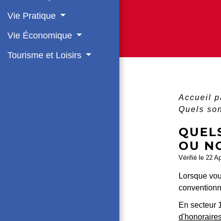
Vie Pratique
Vie Économique
Tourisme et Loisirs
Accueil p
Quels son
QUEL
OU NO
Vérifié le 22 A
Lorsque vous
conventionné
En secteur 1
d'honoraire