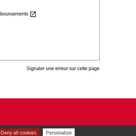
open_in_new
emboursements
Signaler une erreur sur cette page
Deny all cookies
Personalize