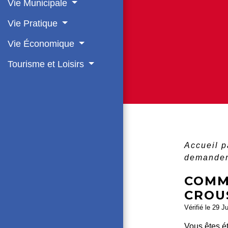
Vie Municipale
Vie Pratique
Vie Économique
Tourisme et Loisirs
Accueil p
demander
COMM
CROU
Vérifié le 29 J
Vous êtes é