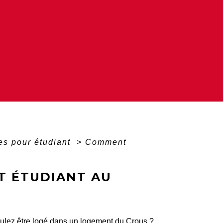
es pour étudiant
>
Comment
 ÉTUDIANT AU
oulez être logé dans un logement du
Crous
?