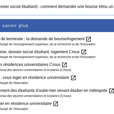
sier social étudiant) : comment demander une bourse et/ou un
 savoir plus
open_in_new
 de terminale : la demande de bourse/logement
chargé de l'enseignement supérieur, de la recherche et de l'innovation
open_in_new
se, dossier social étudiant, logement Crous
chargé de l'enseignement supérieur, de la recherche et de l'innovation
open_in_new
s résidences universitaires Crous
ional des œuvres universitaires et scolaires (Cnous)
open_in_new
 : vous loger en résidence universitaire
chargé de l'éducation
open_in_ne
ent des étudiants d'outre-mer venant étudier en métropole
ional des œuvres universitaires et scolaires (Cnous)
open_in_new
er en résidence universitaire
chargé de l'éducation