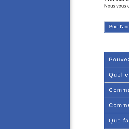
Nous vous ex
Pour l'an
Pouvez
Quel e
Commen
Commen
Que fa