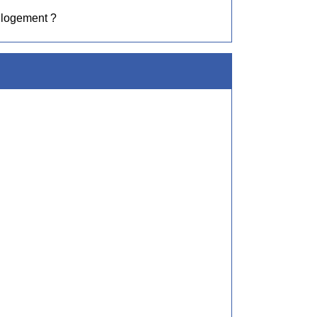
 logement ?
w