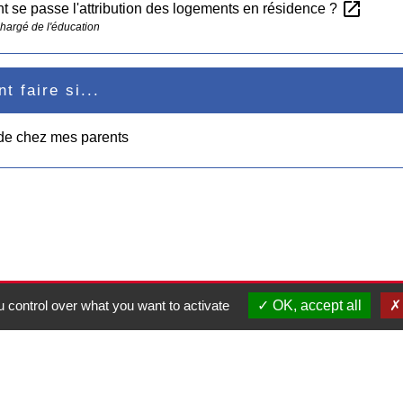
open_in_new
se passe l'attribution des logements en résidence ?
chargé de l'éducation
 faire si...
 de chez mes parents
 control over what you want to activate
OK, accept all
Contacts
Commune de Pullay
2 rue des Rossignols
27130 Pullay - FRANCE