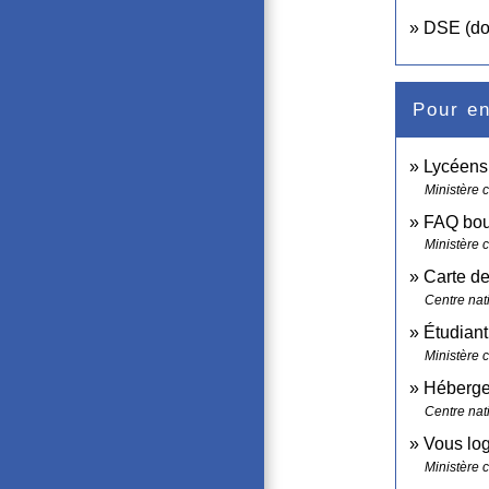
DSE (dos
Pour en
Lycéens
Ministère 
FAQ bour
Ministère 
Carte de
Centre nat
Étudiant
Ministère 
Hébergem
Centre nat
Vous log
Ministère 