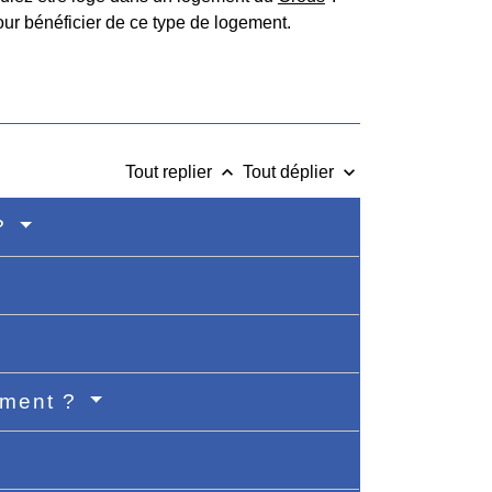
our bénéficier de ce type de logement.
keyboard_arrow_up
keyboard_arrow_down
Tout replier
Tout déplier
 ?
gement ?