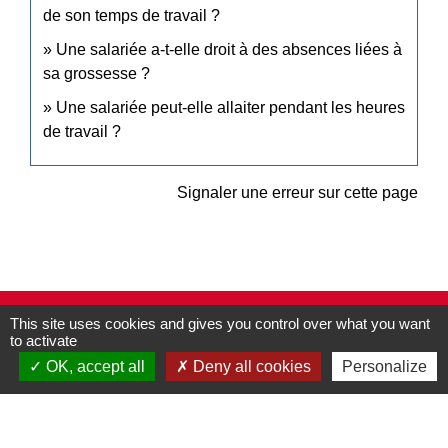
de son temps de travail ?
Une salariée a-t-elle droit à des absences liées à
sa grossesse ?
Une salariée peut-elle allaiter pendant les heures
de travail ?
Signaler une erreur sur cette page
This site uses cookies and gives you control over what you want
Contacts
to activate
Commune de Pullay
OK, accept all
Deny all cookies
Personalize
2 rue des Rossignols
27130 Pullay - FRANCE
+33 2 32 32 18 58