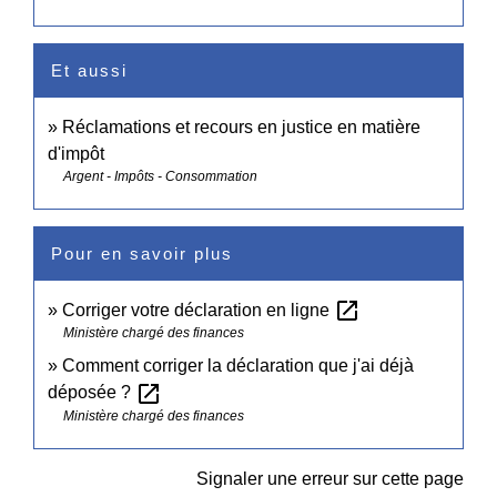
Et aussi
Réclamations et recours en justice en matière
d'impôt
Argent - Impôts - Consommation
Pour en savoir plus
open_in_new
Corriger votre déclaration en ligne
Ministère chargé des finances
Comment corriger la déclaration que j'ai déjà
open_in_new
déposée ?
Ministère chargé des finances
Signaler une erreur sur cette page