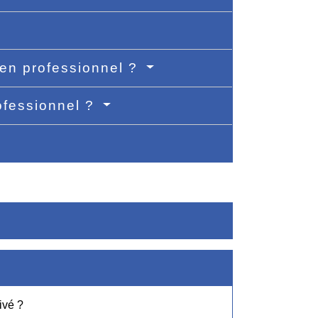
tien professionnel ?
rofessionnel ?
ivé ?