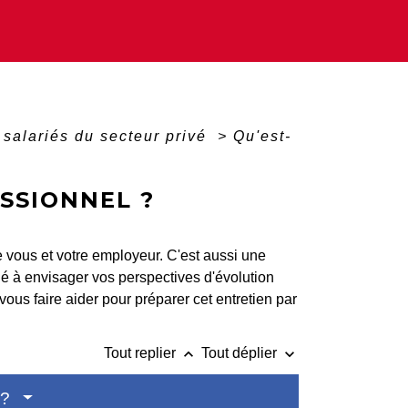
 salariés du secteur privé
>
Qu'est-
SSIONNEL ?
re vous et votre employeur. C'est aussi une
né à envisager vos perspectives d'évolution
 vous faire aider pour préparer cet entretien par
keyboard_arrow_up
keyboard_arrow_down
Tout replier
Tout déplier
 ?