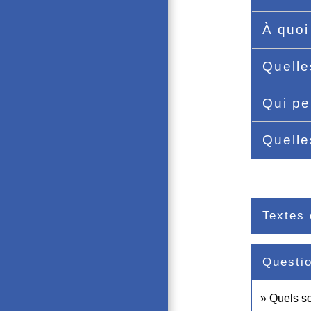
À quoi
Quelle
Qui pe
Quelle
Textes 
Questi
Quels so