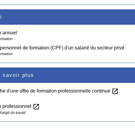
i
n annuel
ormation
ersonnel de formation (CPF) d'un salarié du secteur privé
ormation
 savoir plus
open_in_new
e d'une offre de formation professionnelle continue
open_in_new
n professionnel
hargé du travail