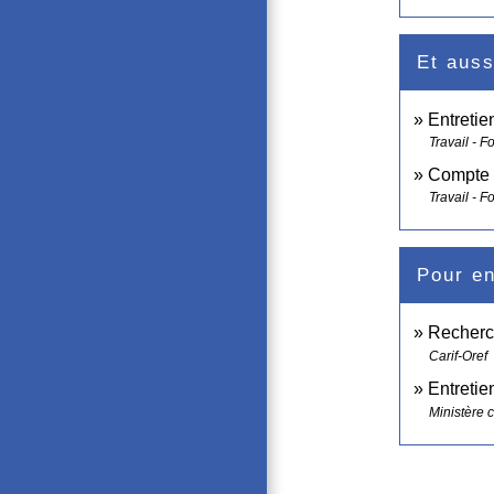
Et auss
Entretie
Travail - F
Compte p
Travail - F
Pour en
Recherch
Carif-Oref
Entretie
Ministère c