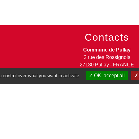
Contacts
Commune de Pullay
2 rue des Rossignols
27130 Pullay - FRANCE
+33 2 32 32 18 58
 control over what you want to activate
OK, accept all
Site internet :
www.pullay.fr
entions légales
-
Politique de confidentialité
-
Accessibilité
-