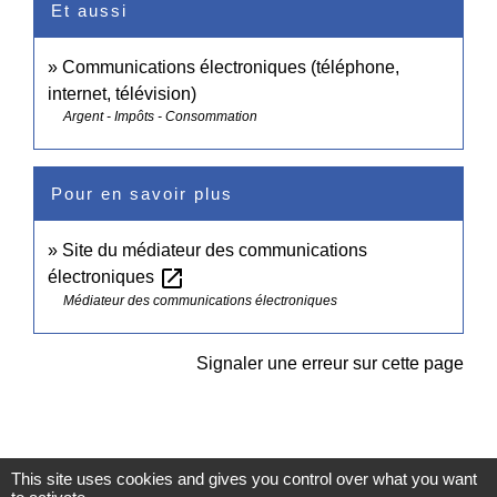
Et aussi
Communications électroniques (téléphone,
internet, télévision)
Argent - Impôts - Consommation
Pour en savoir plus
Site du médiateur des communications
open_in_new
électroniques
Médiateur des communications électroniques
Signaler une erreur sur cette page
This site uses cookies and gives you control over what you want