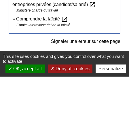
open_in_new
entreprises privées (candidat/salarié)
Ministère chargé du travail
open_in_new
Comprendre la laïcité
Comité interministériel de la laïcité
Signaler une erreur sur cette page
This site uses cookies and gives you control over what you want
to activate
OK, accept all
Deny all cookies
Personalize
Contacts
Commune de Pullay
2 rue des Rossignols
27130 Pullay - FRANCE
+33 2 32 32 18 58
Site internet :
www.pullay.fr