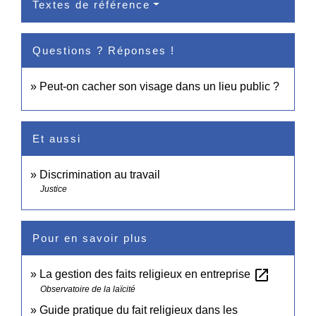
Textes de référence
Questions ? Réponses !
Peut-on cacher son visage dans un lieu public ?
Et aussi
Discrimination au travail
Justice
Pour en savoir plus
open_in_new
La gestion des faits religieux en entreprise
Observatoire de la laïcité
Guide pratique du fait religieux dans les