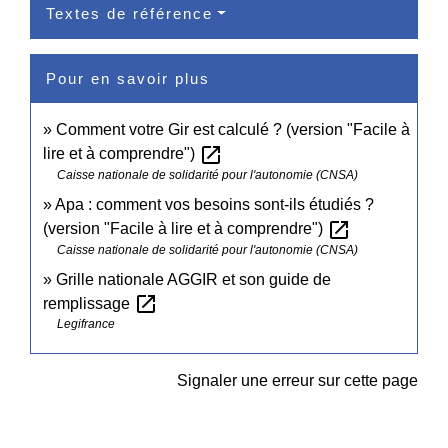
Textes de référence
Pour en savoir plus
Comment votre Gir est calculé ? (version "Facile à
open_in_new
lire et à comprendre")
Caisse nationale de solidarité pour l'autonomie (CNSA)
Apa : comment vos besoins sont-ils étudiés ?
open_in_new
(version "Facile à lire et à comprendre")
Caisse nationale de solidarité pour l'autonomie (CNSA)
Grille nationale AGGIR et son guide de
open_in_new
remplissage
Legifrance
Signaler une erreur sur cette page