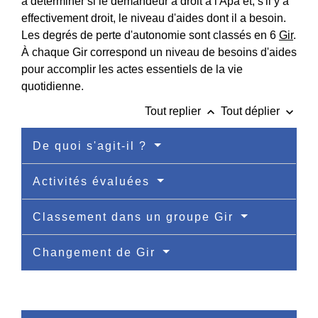
à déterminer si le demandeur a droit à l'Apa et, s'il y a
effectivement droit, le niveau d'aides dont il a besoin.
Les degrés de perte d'autonomie sont classés en 6
Gir
.
À chaque Gir correspond un niveau de besoins d'aides
pour accomplir les actes essentiels de la vie
quotidienne.
keyboard_arrow_up
keyboard_arrow_down
Tout replier
Tout déplier
De quoi s'agit-il ?
Activités évaluées
Classement dans un groupe Gir
Changement de Gir