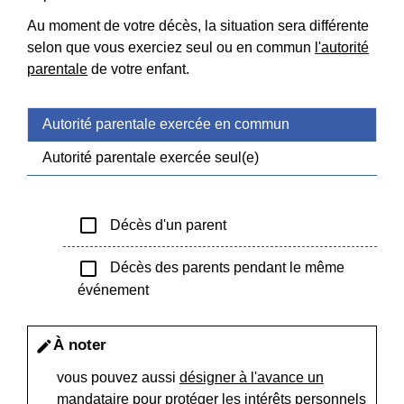
Au moment de votre décès, la situation sera différente
selon que vous exerciez seul ou en commun
l'autorité
parentale
de votre enfant.
Autorité parentale exercée en commun
Autorité parentale exercée seul(e)
check_box_outline_blank
Décès d'un parent
check_box_outline_blank
Décès des parents pendant le même
événement
À noter
edit
vous pouvez aussi
désigner à l'avance un
mandataire
pour protéger les intérêts
personnels