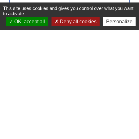
This site uses cookies and gives you control over what you want
to activate
Signaler une erreur sur cette page
OK, accept all
Deny all cookies
Personalize
Contacts
Commune de Pullay
2 rue des Rossignols
27130 Pullay - FRANCE
+33 2 32 32 18 58
Site internet :
www.pullay.fr
Mentions légales
-
Politique de confidentialité
-