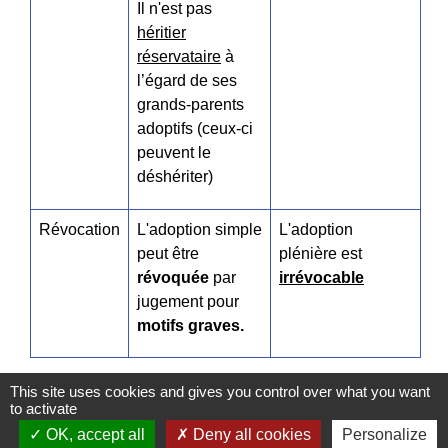
Il n'est pas
héritier
réservataire
à
l’égard de ses
grands-parents
adoptifs (ceux-ci
peuvent le
déshériter)
Révocation
L'adoption simple
L'adoption
peut être
plénière est
révoquée
par
irrévocable
jugement pour
motifs graves.
This site uses cookies and gives you control over what you want
to activate
OK, accept all
Deny all cookies
Personalize
Textes de référence