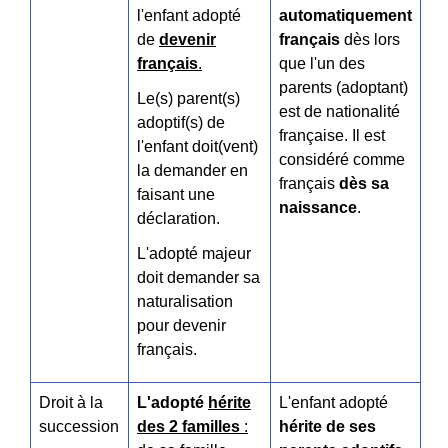
l'enfant adopté
automatiquement
de
devenir
français
dès lors
français
.
que l'un des
parents (adoptant)
Le(s) parent(s)
est de nationalité
adoptif(s) de
française.
Il est
l'enfant doit(vent)
considéré comme
la demander en
français
dès sa
faisant une
naissance
.
déclaration.
L'adopté majeur
doit demander sa
naturalisation
pour devenir
français.
Droit à la
L'adopté
hérite
L'enfant adopté
succession
des 2 familles
:
hérite de ses