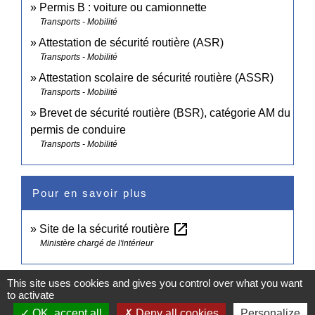
Permis B : voiture ou camionnette
Transports - Mobilité
Attestation de sécurité routière (ASR)
Transports - Mobilité
Attestation scolaire de sécurité routière (ASSR)
Transports - Mobilité
Brevet de sécurité routière (BSR), catégorie AM du
permis de conduire
Transports - Mobilité
Pour en savoir plus
open_in_new
Site de la sécurité routière
Ministère chargé de l'intérieur
This site uses cookies and gives you control over what you want
Signaler une erreur sur cette page
to activate
OK, accept all
Deny all cookies
Personalize