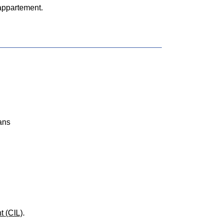
 appartement.
 ans
t (CIL)
.