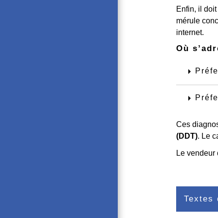
Enfin, il do
mérule conce
internet.
Où s’adr
arrow_right
Préfe
arrow_right
Préfe
Ces diagnost
(DDT)
. Le c
Le vendeur d
Textes 