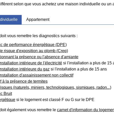
diffèrent selon que vous achetez une maison individuelle ou un
dividuelle
Appartement
oit vous remettre les diagnostics suivants :
ic de performance énergétique (DPE)
e risque d'exposition au plomb (Crep)
ionnant la présence ou l'absence d'amiante
installation intérieure de l'électricité
si l'installation a plus de 15
installation intérieure du gaz
si l'installation a plus de 15 ans
'installation d'assainissement non collectif
tif à la présence de termites
risques (naturels, miniers, technologiques, sismiques, radon...)
c Bruit
ergétique
si le logement est classé F ou G sur le DPE
doit également vous remettre le
carnet d'information du logemen