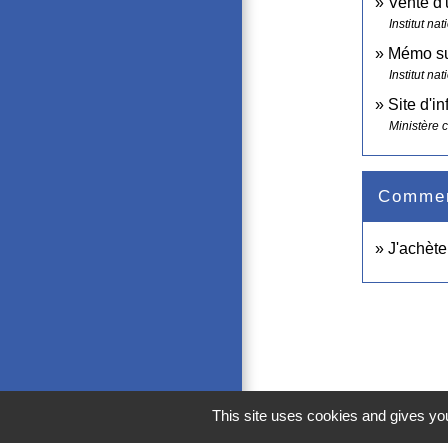
Vente d'
Institut n
Mémo sur
Institut n
Site d'i
Ministère 
Comment
J'achèt
This site uses cookies and gives you