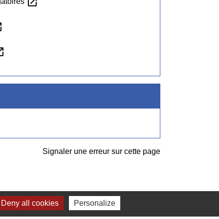
open_in_new
gatoires
new
n_new
Signaler une erreur sur cette page
Deny all cookies
Personalize