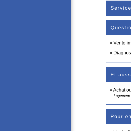
Service
Questi
Vente im
Diagnost
Et auss
Achat ou
Logement
Pour en