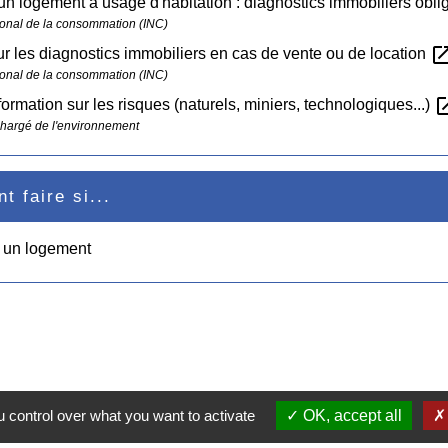
un logement à usage d'habitation : diagnostics immobiliers obli
ational de la consommation (INC)
open_in_
 les diagnostics immobiliers en cas de vente ou de location
ational de la consommation (INC)
open_i
nformation sur les risques (naturels, miniers, technologiques...)
chargé de l'environnement
 faire si...
e un logement
 control over what you want to activate
OK, accept all
Contacts