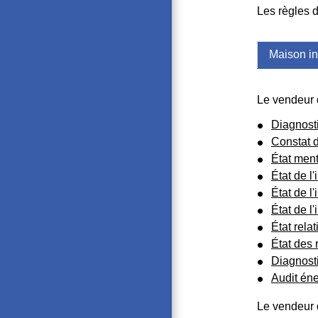
Les règles 
Maison in
Le vendeur d
Diagnost
Constat d
État ment
État de l'
État de l'
État de l
État rela
État des 
Diagnosti
Audit én
Le vendeur 