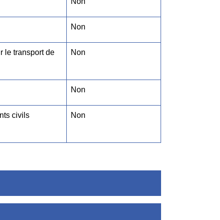
Non
Non
 le transport de
Non
Non
ts civils
Non