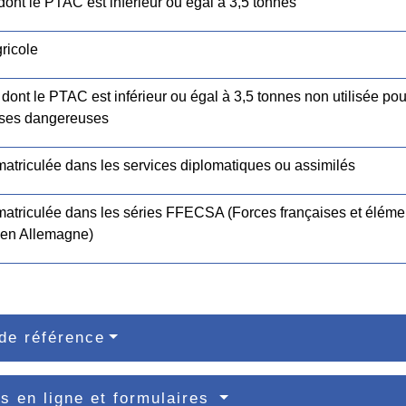
ont le PTAC est inférieur ou égal à 3,5 tonnes
ricole
ont le PTAC est inférieur ou égal à 3,5 tonnes non utilisée pour
ses dangereuses
matriculée dans les services diplomatiques ou assimilés
matriculée dans les séries FFECSA (Forces françaises et élémen
 en Allemagne)
de référence
s en ligne et formulaires