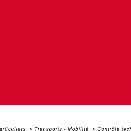
articuliers
>
Transports - Mobilité
>
Contrôle te