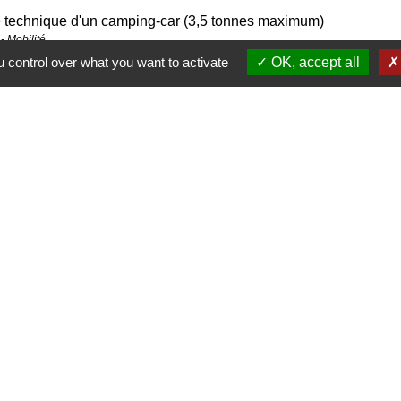
e technique d'un camping-car (3,5 tonnes maximum)
- Mobilité
 control over what you want to activate
OK, accept all
Contacts
Commune de Pullay
2 rue des Rossignols
27130 Pullay - FRANCE
+33 2 32 32 18 58
Site internet :
www.pullay.fr