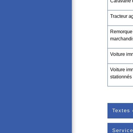
Caravane d
Tracteur ag
Remorque d
marchandi
Voiture im
Voiture im
stationnés
Textes 
Service