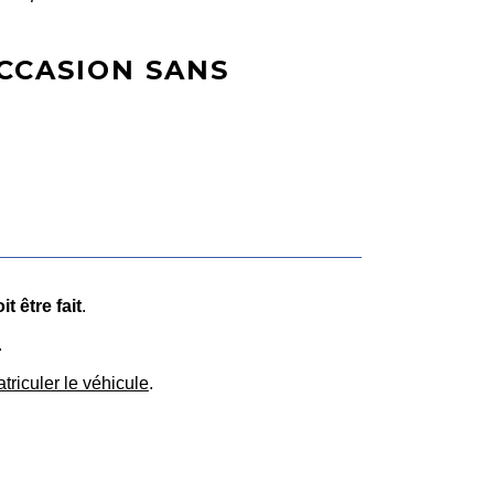
CCASION SANS
t être fait
.
.
triculer le véhicule
.