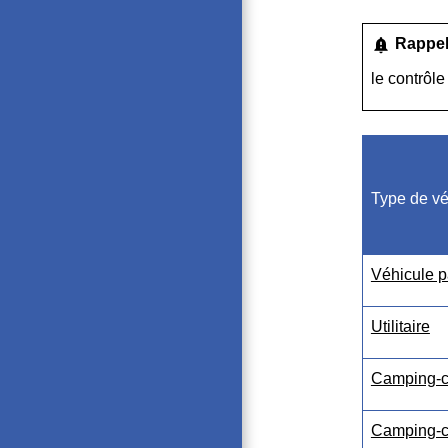
notification_important
Rappe
le contrôle
Type de vé
Véhicule pa
Utilitaire
Camping-ca
Camping-ca