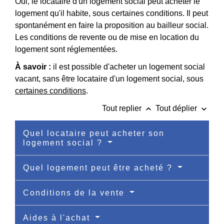
Oui, le locataire d'un logement social peut acheter le
logement qu'il habite, sous certaines conditions. Il peut
spontanément en faire la proposition au bailleur social.
Les conditions de revente ou de mise en location du
logement sont réglementées.
À savoir :
il est possible d'acheter un logement social
vacant, sans être locataire d'un logement social, sous
certaines conditions
.
keyboard_arrow_up
keyboard_arrow_down
Tout replier
Tout déplier
Quel locataire peut acheter son
logement social ?
Quel logement peut être acheté ?
Conditions de la vente
Aides à l'achat