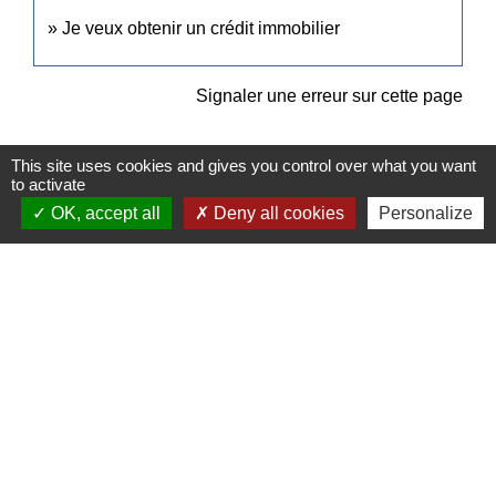
Je veux obtenir un crédit immobilier
Signaler une erreur sur cette page
This site uses cookies and gives you control over what you want
to activate
OK, accept all
Deny all cookies
Personalize
Contacts
Commune de Pullay
2 rue des Rossignols
27130 Pullay - FRANCE
+33 2 32 32 18 58
Site internet :
www.pullay.fr