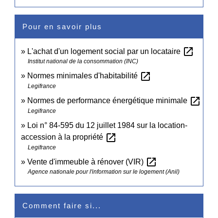
Pour en savoir plus
open_in_new
L'achat d'un logement social par un locataire
Institut national de la consommation (INC)
open_in_new
Normes minimales d'habitabilité
Legifrance
open_in_new
Normes de performance énergétique minimale
Legifrance
Loi n° 84-595 du 12 juillet 1984 sur la location-
open_in_new
accession à la propriété
Legifrance
open_in_new
Vente d'immeuble à rénover (VIR)
Agence nationale pour l'information sur le logement (Anil)
Comment faire si...