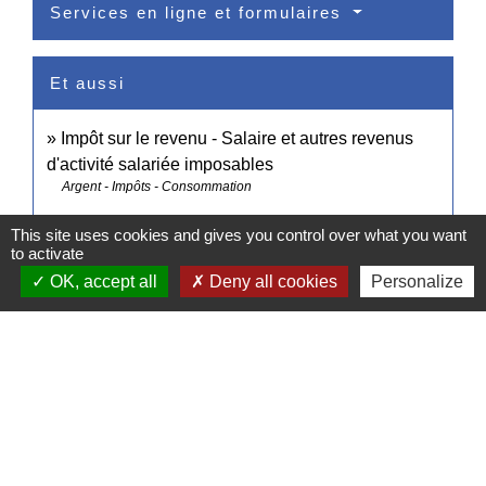
Services en ligne et formulaires
Et aussi
Impôt sur le revenu - Salaire et autres revenus
d'activité salariée imposables
Argent - Impôts - Consommation
This site uses cookies and gives you control over what you want
to activate
Pour en savoir plus
OK, accept all
Deny all cookies
Personalize
Brochure pratique 2023 - Déclaration des revenus
open_in_new
de 2022
Ministère chargé des finances
Signaler une erreur sur cette page