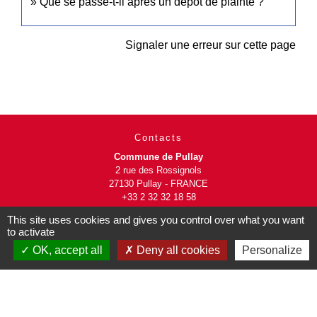
Que se passe-t-il après un dépôt de plainte ?
Signaler une erreur sur cette page
Contacts
Commune de Pullay
2 rue des Rossignols
27130 Pullay - FRANCE
+33 2 32 32 18 58
This site uses cookies and gives you control over what you want
Site internet :
to activate
www.pullay.fr
OK, accept all
Deny all cookies
Personalize