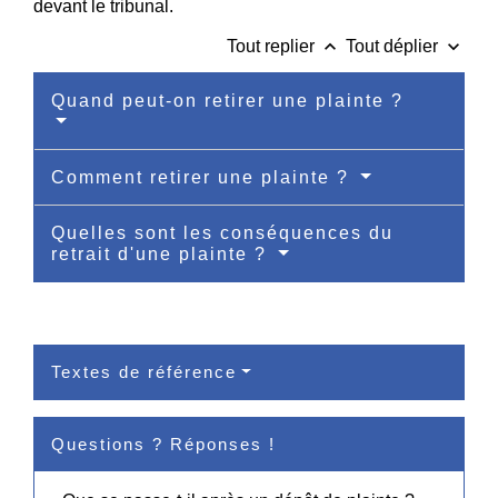
devant le tribunal.
keyboard_arrow_up
keyboard_arrow_down
Tout replier
Tout déplier
Quand peut-on retirer une plainte ?
Comment retirer une plainte ?
Quelles sont les conséquences du
retrait d'une plainte ?
Textes de référence
Questions ? Réponses !