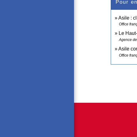
Pour en
Asile : 
Office fran
Le Haut
Agence des
Asile co
Office fran