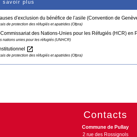
 savoir plus
clauses d'exclusion du bénéfice de l'asile (Convention de Genèv
çais de protection des réfugiés et apatrides (Ofpra)
-Commissariat des Nations-Unies pour les Réfugiés (HCR) en 
 nations unies pour les réfugiés (UNHCR)
open_in_new
nstitutionnel
çais de protection des réfugiés et apatrides (Ofpra)
Contacts
Commune de Pullay
2 rue des Rossignols