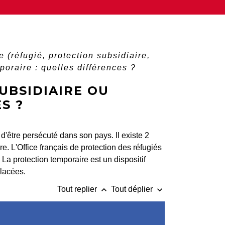
 (réfugié, protection subsidiaire,
poraire : quelles différences ?
UBSIDIAIRE OU
S ?
 d'être persécuté dans son pays. Il existe 2
ire. L'Office français de protection des réfugiés
La protection temporaire est un dispositif
placées.
keyboard_arrow_up
keyboard_arrow_down
Tout replier
Tout déplier