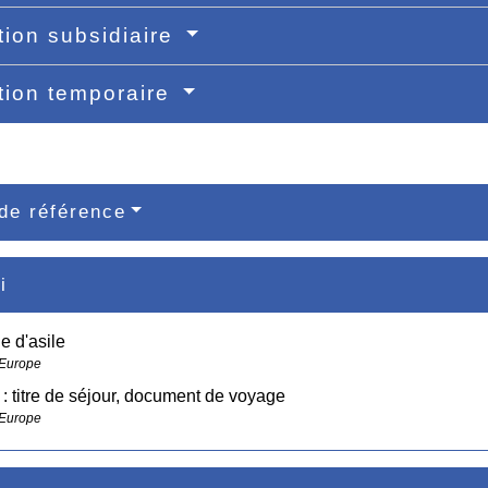
tion subsidiaire
tion temporaire
de référence
i
 d'asile
 Europe
 : titre de séjour, document de voyage
 Europe