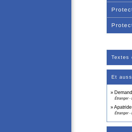
Protec
Protec
Textes 
Et auss
Demande
Étranger -
Apatride
Étranger -