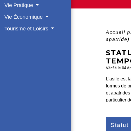
Vie Pratique
Vie Économique
Tourisme et Loisirs
Accueil p
apatride
STATU
TEMPO
Vérifié le 04 A
L'asile est 
formes de pro
et apatrides
particulier 
Statut