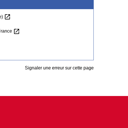
open_in_new
e)
open_in_new
France
Signaler une erreur sur cette page