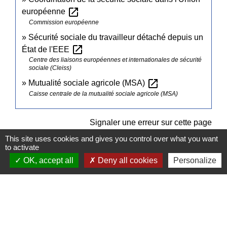
open_in_new
européenne
Commission européenne
Sécurité sociale du travailleur détaché depuis un
open_in_new
État de l'EEE
Centre des liaisons européennes et internationales de sécurité
sociale (Cleiss)
open_in_new
Mutualité sociale agricole (MSA)
Caisse centrale de la mutualité sociale agricole (MSA)
Signaler une erreur sur cette page
This site uses cookies and gives you control over what you want
to activate
OK, accept all
Deny all cookies
Personalize
Contacts
Commune de Pullay
2 rue des Rossignols
27130 Pullay - FRANCE