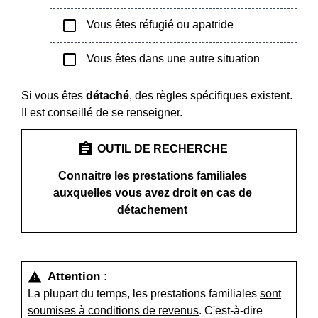
check_box_outline_blank
Vous êtes réfugié ou apatride
check_box_outline_blank
Vous êtes dans une autre situation
Si vous êtes
détaché
, des règles spécifiques existent.
Il est conseillé de se renseigner.
assignment
OUTIL DE RECHERCHE
Connaitre les prestations familiales
auxquelles vous avez droit en cas de
détachement
Attention :
warning
La plupart du temps, les prestations familiales
sont
soumises à conditions de revenus
. C'est-à-dire