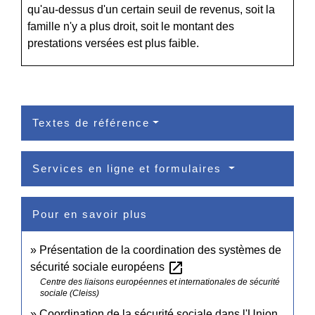
qu'au-dessus d'un certain seuil de revenus, soit la
famille n'y a plus droit, soit le montant des
prestations versées est plus faible.
Textes de référence
Services en ligne et formulaires
Pour en savoir plus
Présentation de la coordination des systèmes de
open_in_new
sécurité sociale européens
Centre des liaisons européennes et internationales de sécurité
sociale (Cleiss)
Coordination de la sécurité sociale dans l'Union