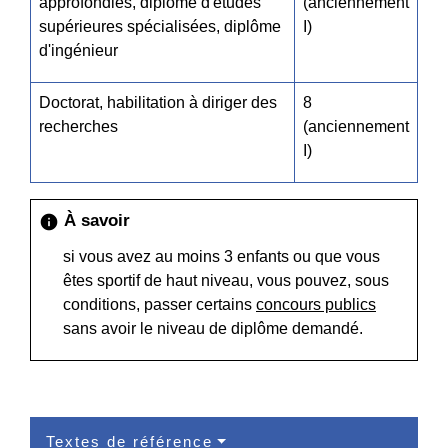
approfondies, diplôme d'études
(anciennement
supérieures spécialisées, diplôme
I)
d'ingénieur
Doctorat, habilitation à diriger des
8
recherches
(anciennement
I)
À savoir
info
si vous avez au moins 3 enfants ou que vous
êtes sportif de haut niveau, vous pouvez, sous
conditions, passer certains
concours publics
sans avoir le niveau de diplôme demandé.
Textes de référence