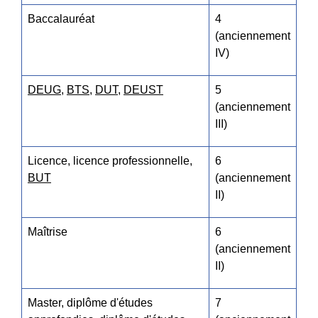
Baccalauréat
4
(anciennement
IV)
DEUG
,
BTS
,
DUT
,
DEUST
5
(anciennement
III)
Licence, licence professionnelle,
6
BUT
(anciennement
II)
Maîtrise
6
(anciennement
II)
Master, diplôme d'études
7