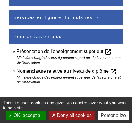
Services en ligne et formulaires
Pour en savoir plus
open_in_new
Présentation de l'enseignement supérieur
Ministère chargé de l'enseignement supérieur, de la recherche et
de l'innovation
open_in_new
Nomenclature relative au niveau de diplôme
Ministère chargé de l'enseignement supérieur, de la recherche et
de l'innovation
Signaler une erreur sur cette page
This site uses cookies and gives you control over what you want
to activate
OK, accept all
Deny all cookies
Personalize