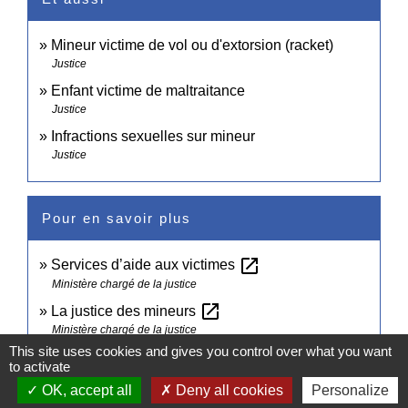
Mineur victime de vol ou d'extorsion (racket)
Justice
Enfant victime de maltraitance
Justice
Infractions sexuelles sur mineur
Justice
Pour en savoir plus
open_in_new
Services d’aide aux victimes
Ministère chargé de la justice
open_in_new
La justice des mineurs
Ministère chargé de la justice
This site uses cookies and gives you control over what you want
Parcours victimes (violences physiques, sexuelles
to activate
open_in_new
ou psychologiques)
OK, accept all
Deny all cookies
Personalize
Ministère chargé de la justice