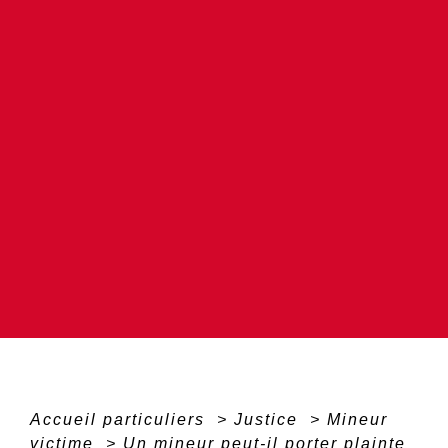
Accueil particuliers
>
Justice
>
Mineur
victime
>
Un mineur peut-il porter plainte