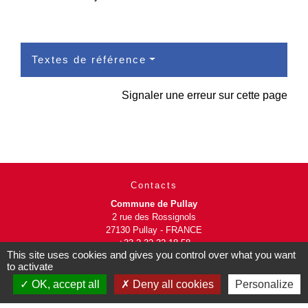
Textes de référence
Signaler une erreur sur cette page
Contacts
Commune de Pullay
2 rue des Rossignols
27130 Pullay - FRANCE
+33 2 32 32 18 58
This site uses cookies and gives you control over what you want
to activate
Site internet :
OK, accept all
Deny all cookies
Personalize
www.pullay.fr