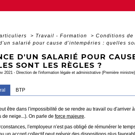
articuliers
>
Travail - Formation
>
Conditions de 
'un salarié pour cause d'intempéries : quelles so
CE D'UN SALARIÉ POUR CAUSE
ES SONT LES RÈGLES ?
ov 2021 - Direction de l'information légale et administrative (Première ministre)
ral
BTP
eut être dans l'impossibilité de se rendre au travail ou d'arriver 
s de neige...). On parle de
force majeure
.
rconstances, l'employeur n'est pas obligé de rémunérer le temp
u un accord collectif peut prévoir des dispositions plus favora