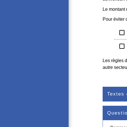
Le montant r
Pour éviter 
check_box_outline_blank
check_box_outline_blank
Les règles d
autre secteu
Textes 
Questi