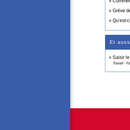
Comment 
Grève de
Qu'est-c
Et auss
Saisir l
Travail - F