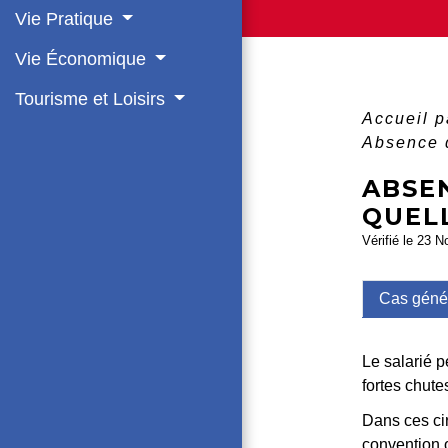
Vie Pratique
Vie Économique
Tourisme et Loisirs
Accueil p
Absence d
ABSEN
QUELL
Vérifié le 23 N
Cas géné
Le salarié p
fortes chute
Dans ces ci
convention o