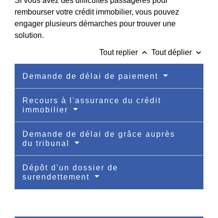
Si vous avez des difficultés passagères pour
rembourser votre crédit immobilier, vous pouvez
engager plusieurs démarches pour trouver une
solution.
keyboard_arrow_up
keyboard_arrow_down
Tout replier
Tout déplier
Demande de délai de paiement
Recours à l'assurance du crédit
immobilier
Demande de délai de grâce auprès
du tribunal
Dépôt d'un dossier de
surendettement