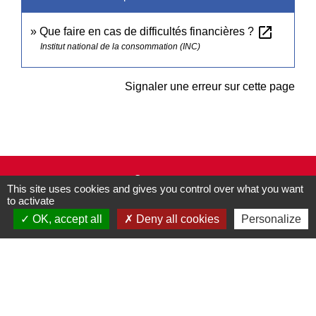
open_in_new
Que faire en cas de difficultés financières ?
Institut national de la consommation (INC)
Signaler une erreur sur cette page
Contacts
This site uses cookies and gives you control over what you want
Commune de Pullay
to activate
2 rue des Rossignols
OK, accept all
Deny all cookies
Personalize
27130 Pullay - FRANCE
+33 2 32 32 18 58
Site internet :
www.pullay.fr