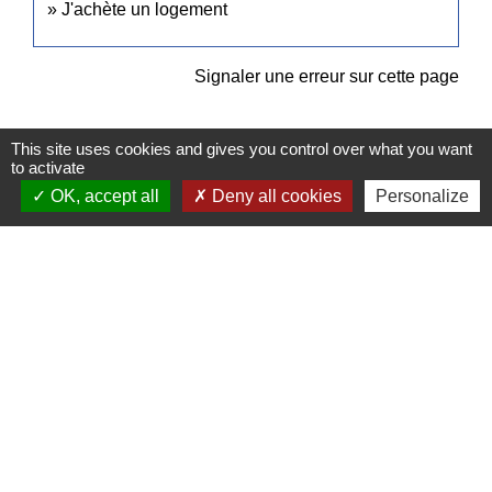
J'achète un logement
Signaler une erreur sur cette page
This site uses cookies and gives you control over what you want
to activate
OK, accept all
Deny all cookies
Personalize
Contacts
Commune de Pullay
2 rue des Rossignols
27130 Pullay - FRANCE
+33 2 32 32 18 58
Site internet :
www.pullay.fr