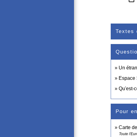
Textes 
Questi
Un étran
Espace S
Qu'est-c
Pour en
Carte d
Toute l'Eu