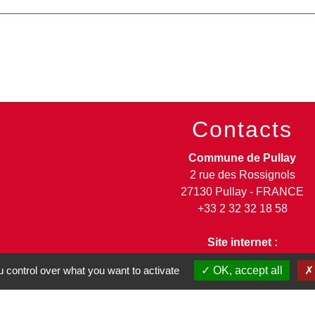
Contacts
Commune de Pullay
2 rue des Rossignols
27130 Pullay - FRANCE
+33 2 32 32 18 58
Site internet :
www.pullay.fr
 control over what you want to activate
OK, accept all