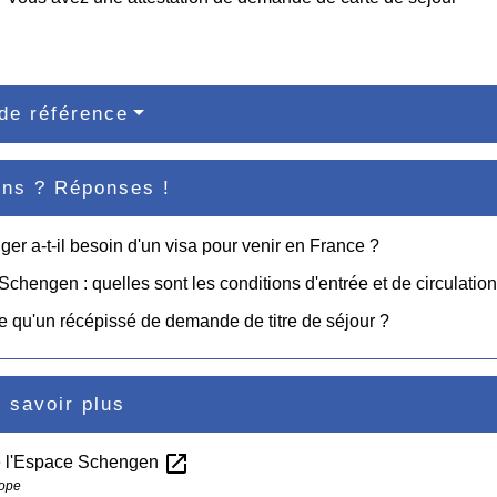
de référence
ons ? Réponses !
ger a-t-il besoin d'un visa pour venir en France ?
chengen : quelles sont les conditions d'entrée et de circulation
e qu'un récépissé de demande de titre de séjour ?
 savoir plus
open_in_new
e l'Espace Schengen
rope