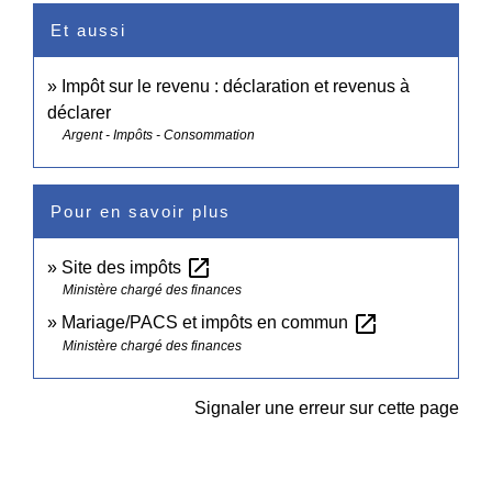
Et aussi
Impôt sur le revenu : déclaration et revenus à
déclarer
Argent - Impôts - Consommation
Pour en savoir plus
open_in_new
Site des impôts
Ministère chargé des finances
open_in_new
Mariage/PACS et impôts en commun
Ministère chargé des finances
Signaler une erreur sur cette page