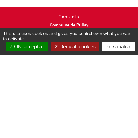
Contacts
Commune de Pullay
2 rue des Rossignols
This site uses cookies and gives you control over what you want
27130 Pullay - FRANCE
to activate
+33 2 32 32 18 58
OK, accept all
Deny all cookies
Personalize
Site internet :
www.pullay.fr
Mentions légales
-
Politique de confidentialité
-
Accessibilité
-
Plan du site
-
Gestion des cookies
Site créé en partenariat avec Réseau des Communes