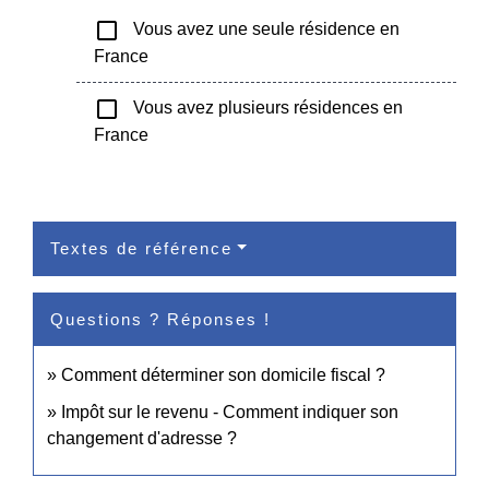
check_box_outline_blank
Vous avez une seule résidence en
France
check_box_outline_blank
Vous avez plusieurs résidences en
France
Textes de référence
Questions ? Réponses !
Comment déterminer son domicile fiscal ?
Impôt sur le revenu - Comment indiquer son
changement d'adresse ?