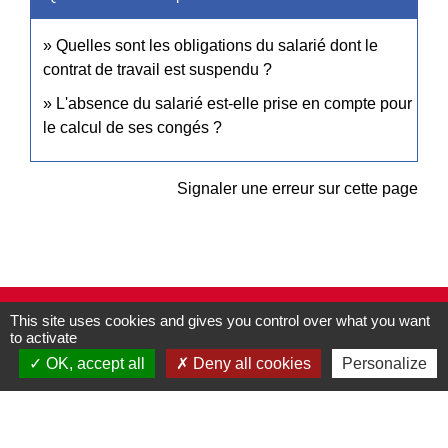
Quelles sont les obligations du salarié dont le
contrat de travail est suspendu ?
L'absence du salarié est-elle prise en compte pour
le calcul de ses congés ?
Signaler une erreur sur cette page
This site uses cookies and gives you control over what you want
Contacts
to activate
Commune de Pullay
OK, accept all
Deny all cookies
Personalize
2 rue des Rossignols
27130 Pullay - FRANCE
+33 2 32 32 18 58
Site internet :