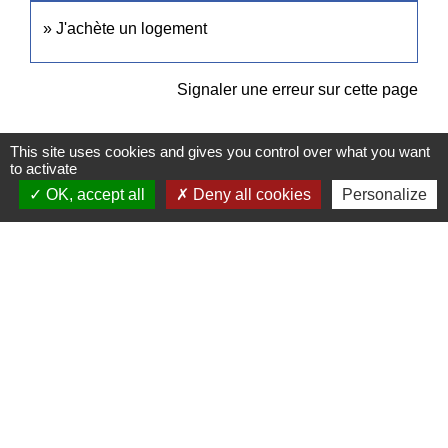
J'achète un logement
Signaler une erreur sur cette page
This site uses cookies and gives you control over what you want
to activate
OK, accept all
Deny all cookies
Personalize
Contacts
Commune de Pullay
2 rue des Rossignols
27130 Pullay - FRANCE
+33 2 32 32 18 58
Site internet :
www.pullay.fr