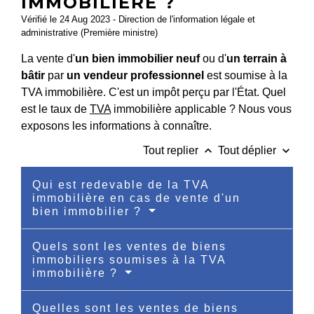
IMMOBILIÈRE ?
Vérifié le 24 Aug 2023 - Direction de l'information légale et
administrative (Première ministre)
La vente d'
un bien immobilier neuf
ou d'
un terrain à
bâtir
par
un vendeur professionnel
est soumise à la
TVA immobilière. C'est un impôt perçu par l'État. Quel
est le taux de
TVA
immobilière applicable ? Nous vous
exposons les informations à connaître.
keyboard_arrow_up
keyboard_arrow_down
Tout replier
Tout déplier
Qui est redevable de la TVA
immobilière en cas de vente d'un
bien immobilier ?
Quels sont les ventes de biens
immobiliers soumises à la TVA
immobilière ?
Quelles sont les ventes de biens