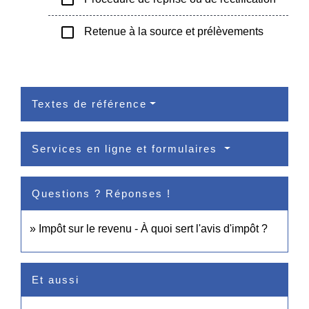
check_box_outline_blank
Retenue à la source et prélèvements
Textes de référence
Services en ligne et formulaires
Questions ? Réponses !
Impôt sur le revenu - À quoi sert l'avis d'impôt ?
Et aussi