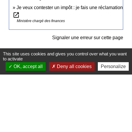
Je veux contester un impôt : je fais une réclamation
open_in_new
Ministère chargé des finances
Signaler une erreur sur cette page
This site uses cookies and gives you control over what you want
to activate
OK, accept all
Deny all cookies
Personalize
Contacts
Commune de Pullay
2 rue des Rossignols
27130 Pullay - FRANCE
+33 2 32 32 18 58
Site internet :
www.pullay.fr