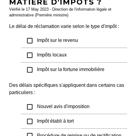
MATIÈRE D'IMPÔTS ?
Vérifié le 17 May 2023 - Direction de l'information légale et
administrative (Première ministre)
Le délai de réclamation varie selon le type d'impôt :
check_box_outline_blank
Impôt sur le revenu
check_box_outline_blank
Impôts locaux
check_box_outline_blank
Impôt sur la fortune immobilière
Des délais spécifiques s'appliquent dans certains cas
particuliers :
check_box_outline_blank
Nouvel avis d'imposition
check_box_outline_blank
Impôt établi à tort
check_box_outline_blank
Procédure de reprise ou de rectification