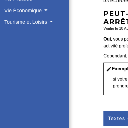
directeme
Vie Économique
PEUT
ARRÊ
Tourisme et Loisirs
Vérifié le 10 A
Oui,
vous po
activité pro
Cependant, 
Exemp
edit
si votr
prendre
Textes 