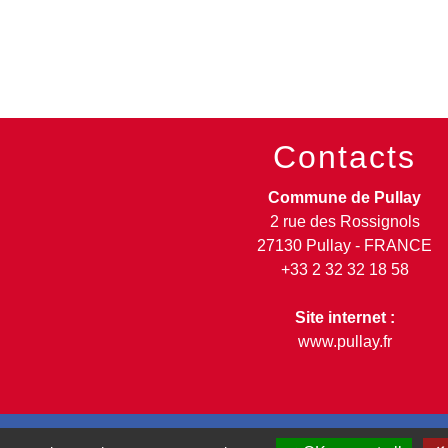
Contacts
Commune de Pullay
2 rue des Rossignols
27130 Pullay - FRANCE
+33 2 32 32 18 58
Site internet :
www.pullay.fr