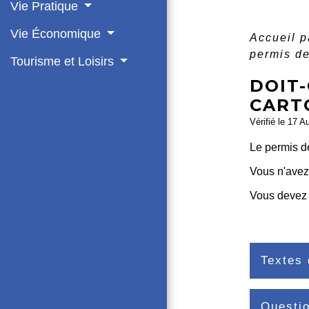
Vie Pratique
Vie Économique
Accueil p
permis de
Tourisme et Loisirs
DOIT
CART
Vérifié le 17 A
Le permis d
Vous n'avez
Vous devez
Textes 
Questi