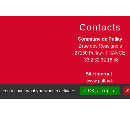
Contacts
Commune de Pullay
2 rue des Rossignols
27130 Pullay - FRANCE
+33 2 32 32 18 58
Site internet :
www.pullay.fr
 control over what you want to activate
OK, accept all
entions légales
-
Politique de confidentialité
-
Accessibilité
-