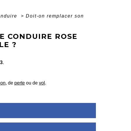
onduire
>
Doit-on remplacer son
E CONDUIRE ROSE
LE ?
33
.
ion
, de
perte
ou de
vol
.