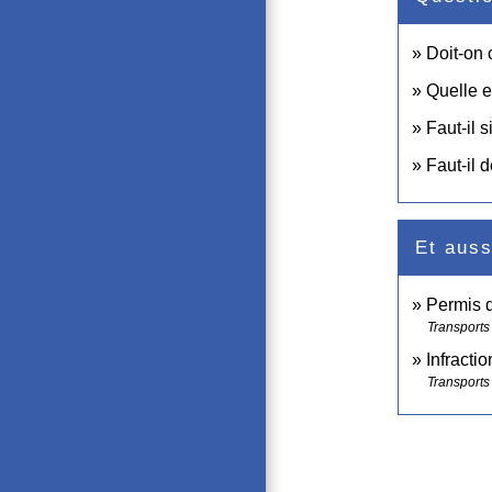
Doit-on 
Quelle e
Faut-il 
Faut-il
Et auss
Permis 
Transports 
Infractio
Transports 