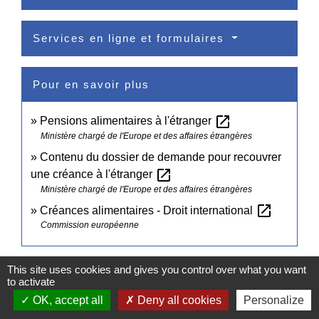
Services en ligne et formulaires
Pour en savoir plus
open_in_new
Pensions alimentaires à l'étranger
Ministère chargé de l'Europe et des affaires étrangères
Contenu du dossier de demande pour recouvrer
open_in_new
une créance à l'étranger
Ministère chargé de l'Europe et des affaires étrangères
open_in_new
Créances alimentaires - Droit international
Commission européenne
Signaler une erreur sur cette page
This site uses cookies and gives you control over what you want
to activate
OK, accept all
Deny all cookies
Personalize