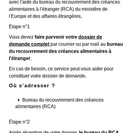
avec l'aide du bureau du recouvrement des créances
alimentaires à l'étranger (RCA) du ministère de
l'Europe et des affaires étrangères.
Étape n°1
Vous devez
faire parvenir votre
dossier de
demande complet
par courrier ou par mail au
bureau
du recouvrement des créances alimentaires à
l'étranger
.
En cas de besoin, ce service peut vous aider pour
constituer votre dossier de demande.
Où s’adresser ?
arrow_right
Bureau du recouvrement des créances
alimentaires (RCA)
Étape n°2
Après réception de votre dossier,
le bureau du RCA