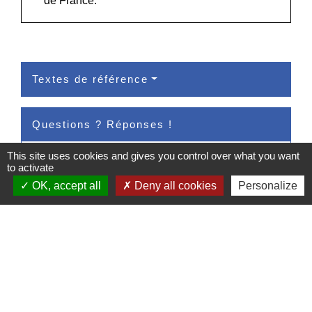
de France.
Textes de référence
Questions ? Réponses !
This site uses cookies and gives you control over what you want
Un mineur étranger peut-il travailler en France ?
to activate
OK, accept all
Deny all cookies
Personalize
Signaler une erreur sur cette page
Contacts