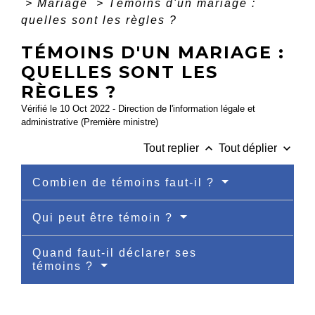
>
Mariage
>
Témoins d'un mariage :
quelles sont les règles ?
TÉMOINS D'UN MARIAGE :
QUELLES SONT LES
RÈGLES ?
Vérifié le 10 Oct 2022 - Direction de l'information légale et
administrative (Première ministre)
keyboard_arrow_up
keyboard_arrow_down
Tout replier
Tout déplier
Combien de témoins faut-il ?
Qui peut être témoin ?
Quand faut-il déclarer ses
témoins ?