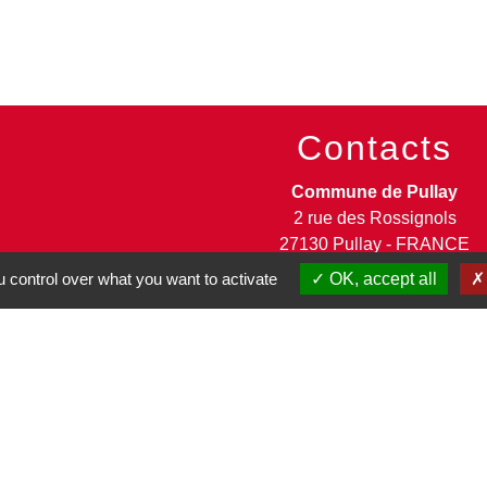
Contacts
Commune de Pullay
2 rue des Rossignols
27130 Pullay - FRANCE
+33 2 32 32 18 58
 control over what you want to activate
OK, accept all
Site internet :
www.pullay.fr
entions légales
-
Politique de confidentialité
-
Accessibilité
-