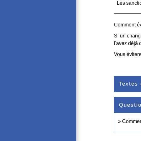
Les sanctio
Comment évi
Si un change
l'avez déjà 
Vous évitere
Textes 
Questi
Comment 