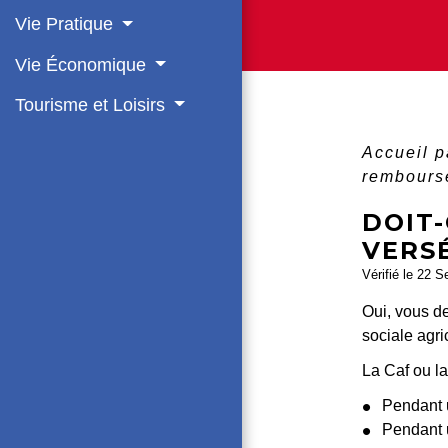
Vie Pratique
Vie Économique
Tourisme et Loisirs
Accueil p
rembourse
DOIT
VERSÉ
Vérifié le 22 S
Oui, vous de
sociale agri
La Caf ou l
Pendant 
Pendant 