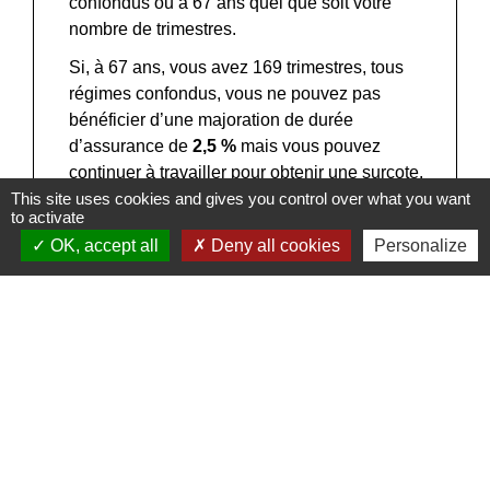
confondus ou à 67 ans quel que soit votre
nombre de trimestres.
Si, à 67 ans, vous avez 169 trimestres, tous
régimes confondus, vous ne pouvez pas
bénéficier d’une majoration de durée
d’assurance de
2,5 %
mais vous pouvez
continuer à travailler pour obtenir une
surcote
.
This site uses cookies and gives you control over what you want
Si, à 67 ans, vous avez seulement
to activate
152 trimestres, tous régimes confondus, dont
OK, accept all
Deny all cookies
Personalize
120 auprès de l’Assurance retraite et 32 auprès
d’une autre caisse de retraite, vous pouvez
continuer à travailler au-delà de 67 ans. Votre
nombre de trimestres à l’Assurance retraite peut
ainsi être augmenté de
2,5 %
pour chaque
trimestre travaillé au-delà de 67 ans. Cette
augmentation peut aller jusqu'à 169 trimestres
au total, tous régimes confondus.